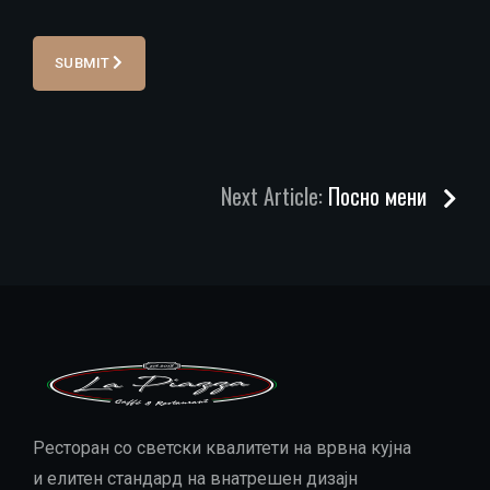
SUBMIT
Next Article:
Посно мени
Ресторан со светски квалитети нa врвнa кујна
и елитен стaндард на внатрешен дизајн